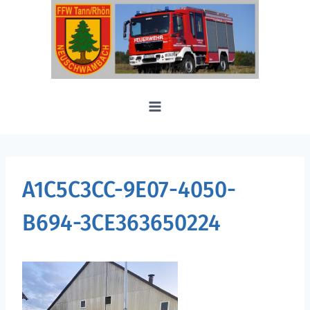
Zum
Inhalt
springen
A1C5C3CC-9E07-4050-
B694-3CE363650224