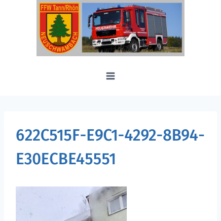
Zum
Inhalt
springen
622C515F-E9C1-4292-8B94-
E30ECBE45551