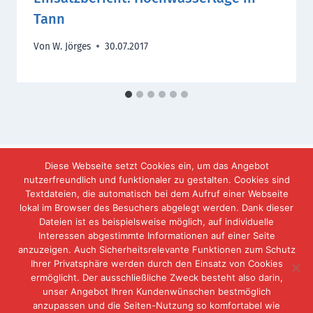
Tann
Von
W. Jörges
30.07.2017
Diese Webseite setzt Cookies ein, um das Angebot
nutzerfreundlich und funktionaler zu gestalten. Cookies sind
Textdateien, die automatisch bei dem Aufruf einer Webseite
lokal im Browser des Besuchers abgelegt werden. Dank dieser
IMPRESSUM
DATENSCHUTZERKLÄRUNG
Dateien ist es beispielsweise möglich, auf individuelle
Interessen abgestimmte Informationen auf einer Seite
KONTAKT
anzuzeigen. Auch Sicherheitsrelevante Funktionen zum Schutz
Ihrer Privatsphäre werden durch den Einsatz von Cookies
ermöglicht. Der ausschließliche Zweck besteht also darin,
unser Angebot Ihren Kundenwünschen bestmöglich
anzupassen und die Seiten-Nutzung so komfortabel wie