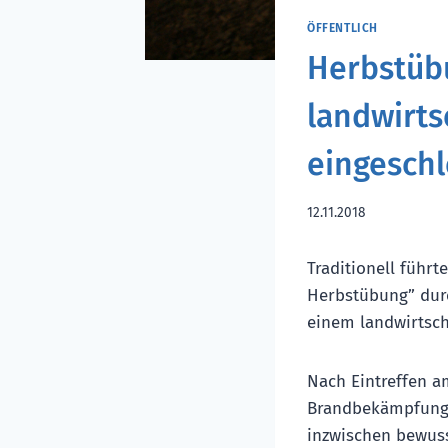
ÖFFENTLICH
Herbstübu
landwirts
eingesch
12.11.2018
Traditionell führ
Herbstübung” durc
einem landwirtsch
Nach Eintreffen a
Brandbekämpfung 
inzwischen bewuss