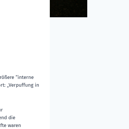
rößere “interne
rt: „Verpuffung in
ur
end die
äfte waren