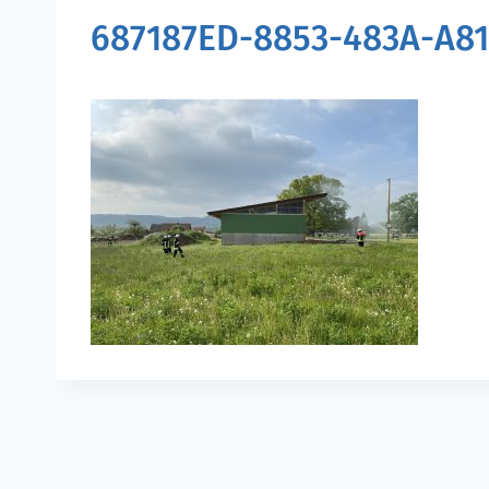
687187ED-8853-483A-A8