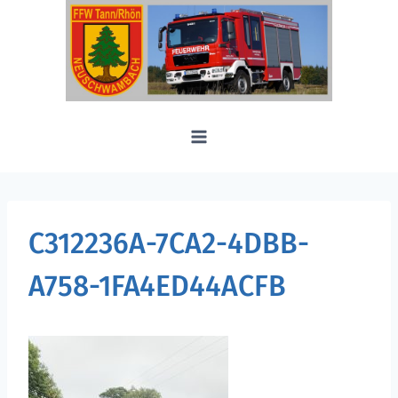
Zum
Inhalt
springen
C312236A-7CA2-4DBB-
A758-1FA4ED44ACFB