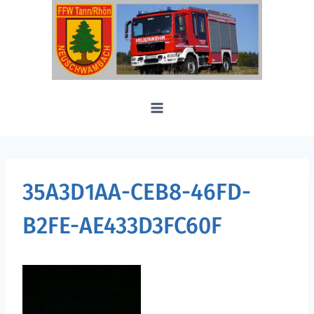
Zum
Inhalt
springen
35A3D1AA-CEB8-46FD-
B2FE-AE433D3FC60F